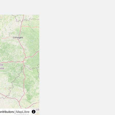
tributors |
MapLibre