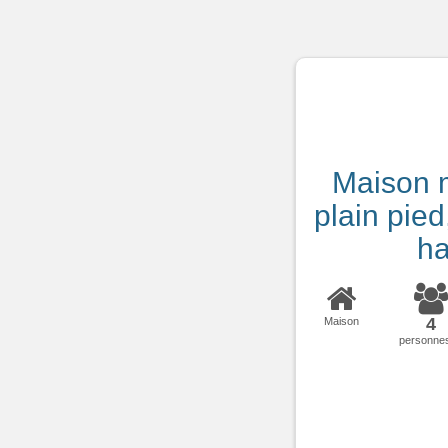
Maison 
plain pied
ha
4
Maison
personne