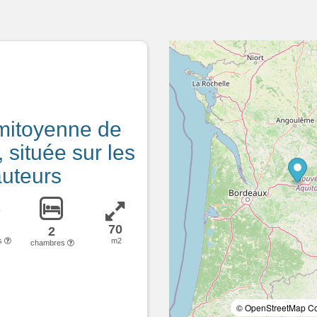
mitoyenne de
, située sur les
uteurs
70
2
s
m2
chambres
© OpenStreetMap Con