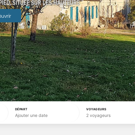
IED, SITUÉE SUR LES HAUTEURS
uvrir
DÉPART
VOYAGEURS
Ajouter une date
2 voyageurs